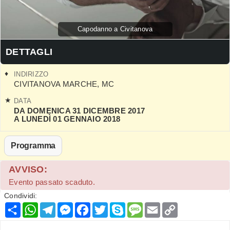
Capodanno a Civitanova
DETTAGLI
INDIRIZZO
CIVITANOVA MARCHE
,
MC
DATA
DA DOMENICA 31 DICEMBRE 2017
A LUNEDÌ 01 GENNAIO 2018
Programma
AVVISO:
Evento passato scaduto.
Condividi:
Condividi
WhatsApp
Telegram
Messenger
Facebook
Twitter
Skype
Message
Email
Copy
Link