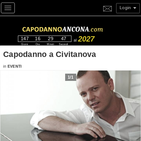
Login
Toggle navigation
2027
147
16
29
47
al
Giorni
Ore
Minuti
Secondi
Capodanno a Civitanova
in
EVENTI
1
/
1