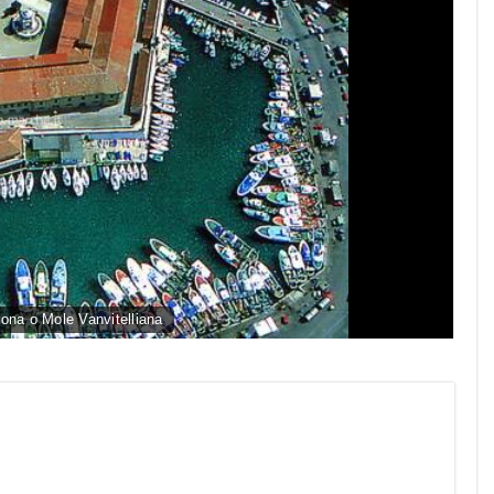
cona o Mole Vanvitelliana
py
nk