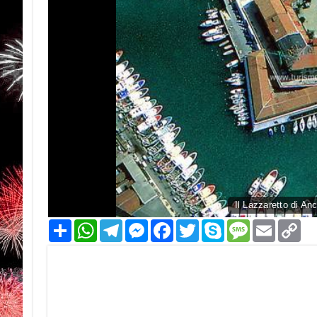
Il Lazzaretto di An
Condividi
WhatsApp
Telegram
Messenger
Facebook
Twitter
Skype
Message
Email
Co
Li