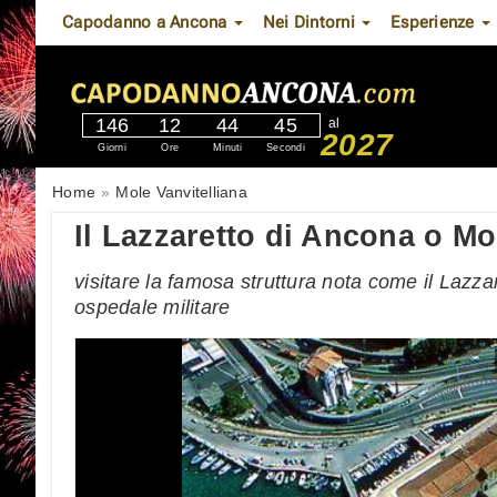
Capodanno a Ancona
Nei Dintorni
Esperienze
146
12
44
44
al
2027
Giorni
Ore
Minuti
Secondi
Home
Mole Vanvitelliana
Il Lazzaretto di Ancona o Mo
visitare la famosa struttura nota come il Lazza
ospedale militare