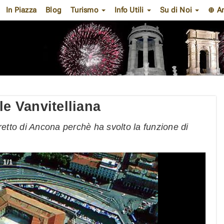
In Piazza
Blog
Turismo
Info Utili
Su di Noi
⊕ A
le Vanvitelliana
retto di Ancona perchè ha svolto la funzione di
1
/
1