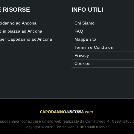
E RISORSE
INFO UTILI
odanno ad Ancona
Chi Siamo
 in piazza ad Ancona
FAQ
e per Capodanno ad Ancona
Mappa sito
Termini e Condizioni
Privacy
Cookies
apodannoancona.com è un sito web realizzato da Contattiweb P.I. 029841405
Copyright © 2026 Contattiweb. Tutti i diritti riservati.