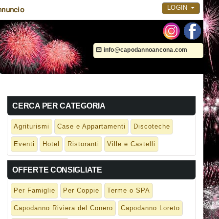
LOGIN
nnuncio
info@capodannoancona.com
CERCA PER CATEGORIA
Agriturismi
Case e Appartamenti
Discoteche
Eventi
Hotel
Ristoranti
Ville e Castelli
OFFERTE CONSIGLIATE
Per Famiglie
Per Coppie
Terme o SPA
Capodanno Riviera del Conero
Capodanno Loreto