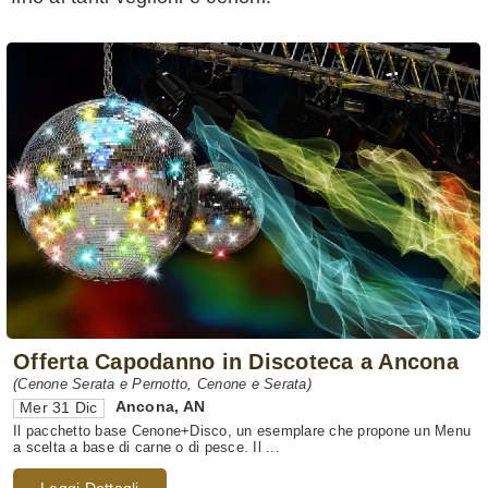
Offerta Capodanno in Discoteca a Ancona
(Cenone Serata e Pernotto, Cenone e Serata)
Ancona
,
AN
Mer 31 Dic
Il pacchetto base Cenone+Disco, un esemplare che propone un Menu
a scelta a base di carne o di pesce. Il ...
Leggi Dettagli