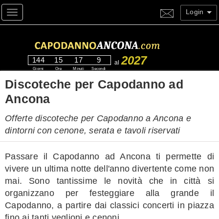
Login
Toggle navigation
2027
144
15
17
9
al
Giorni
Ore
Minuti
Secondi
Discoteche per Capodanno ad
Ancona
Offerte discoteche per Capodanno a Ancona e
dintorni con cenone, serata e tavoli riservati
Passare il Capodanno ad Ancona ti permette di
vivere un ultima notte dell'anno divertente come non
mai. Sono tantissime le novità che in città si
organizzano per festeggiare alla grande il
Capodanno, a partire dai classici concerti in piazza
fino ai tanti veglioni e cenoni.