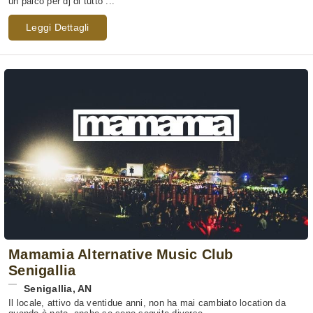
un palco per dj di tutto ...
Leggi Dettagli
Mamamia Alternative Music Club
Senigallia
Senigallia
,
AN
Il locale, attivo da ventidue anni, non ha mai cambiato location da