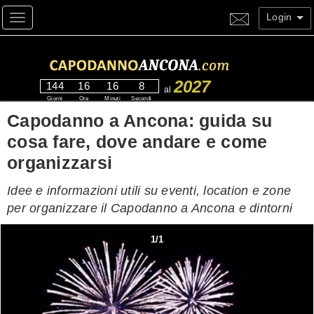
Login
Toggle navigation
2027
144
16
16
6
al
Giorni
Ore
Minuti
Secondi
Capodanno a Ancona: guida su
cosa fare, dove andare e come
organizzarsi
Idee e informazioni utili su eventi, location e zone
per organizzare il Capodanno a Ancona e dintorni
1
/
1