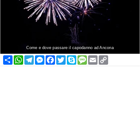
Come e dove passare il capodanno ad Ancona
Condividi
WhatsApp
Telegram
Messenger
Facebook
Twitter
Skype
Message
Email
Copy
Link