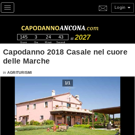
Login
Toggle navigation
2027
145
3
24
43
al
Giorni
Ore
Minuti
Secondi
Capodanno 2018 Casale nel cuore
delle Marche
in
AGRITURISMI
1
/
1