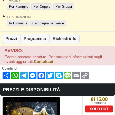
TARGET
Per Famiglie
Per Coppie
Per Gruppi
DESTINAZIONE
In Provincia
Campagna nel verde
Prezzi
Programma
Richiedi info
AVVISO:
Evento passato scaduto. Per maggiori informazioni sugli
eventi aggiornati
Contattaci
Condividi:
Condividi
WhatsApp
Telegram
Messenger
Facebook
Twitter
Skype
Message
Email
Copy
Link
PREZZI E DISPONIBILITÀ
€115.00
a persona
SOLD OUT