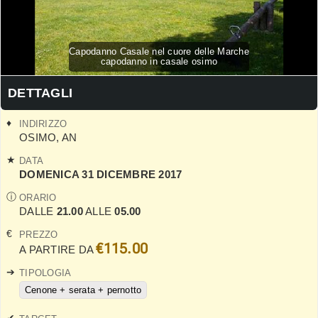
Capodanno Casale nel cuore delle Marche
capodanno in casale osimo
DETTAGLI
INDIRIZZO
OSIMO
,
AN
DATA
DOMENICA 31 DICEMBRE 2017
ORARIO
DALLE
21.00
ALLE
05.00
PREZZO
€115.00
A PARTIRE DA
TIPOLOGIA
Cenone + serata + pernotto